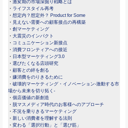
・
激変期の市場深掘り戦略とは
・
ライフスタイル再考
・
想定内？想定外？ Product for Some
・
見えない需要への顧客接点の再構築
・
創マーケティング
・
大震災のインパクト
・
コミュニケーション新接点
・
消費フロンティアへの接近
・
日本型マーケティング3.0
・
選びたくなる店頭研究
・
顧客との絆を創る
・
嫌消費をのりきるために
・
破壊的マーケティング・イノベーション-激動する市
場から未来を切り拓く-
・
個店価値の新創造
・
脱マスメディア時代のお客様へのアプローチ
・
不況を乗りきるマーケティング
・
新しい消費者を理解する法則
・
変わる「選択行動」と「選び筋」