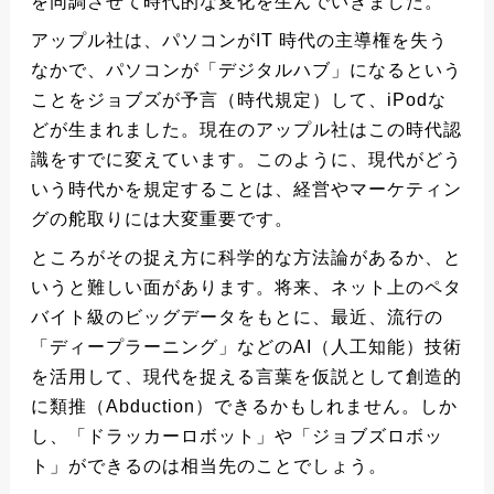
を同調させて時代的な変化を生んでいきました。
アップル社は、パソコンがIT 時代の主導権を失う
なかで、パソコンが「デジタルハブ」になるという
ことをジョブズが予言（時代規定）して、iPodな
どが生まれました。現在のアップル社はこの時代認
識をすでに変えています。このように、現代がどう
いう時代かを規定することは、経営やマーケティン
グの舵取りには大変重要です。
ところがその捉え方に科学的な方法論があるか、と
いうと難しい面があります。将来、ネット上のペタ
バイト級のビッグデータをもとに、最近、流行の
「ディープラーニング」などのAI（人工知能）技術
を活用して、現代を捉える言葉を仮説として創造的
に類推（Abduction）できるかもしれません。しか
し、「ドラッカーロボット」や「ジョブズロボッ
ト」ができるのは相当先のことでしょう。