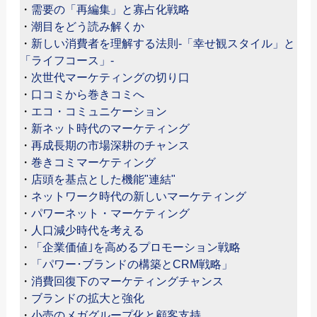
・
需要の「再編集」と寡占化戦略
・
潮目をどう読み解くか
・
新しい消費者を理解する法則-「幸せ観スタイル」と
「ライフコース」-
・
次世代マーケティングの切り口
・
口コミから巻きコミへ
・
エコ・コミュニケーション
・
新ネット時代のマーケティング
・
再成長期の市場深耕のチャンス
・
巻きコミマーケティング
・
店頭を基点とした機能"連結"
・
ネットワーク時代の新しいマーケティング
・
パワーネット・マーケティング
・
人口減少時代を考える
・
「企業価値｣を高めるプロモーション戦略
・
「パワー･ブランドの構築とCRM戦略」
・
消費回復下のマーケティングチャンス
・
ブランドの拡大と強化
・
小売のメガグループ化と顧客支持